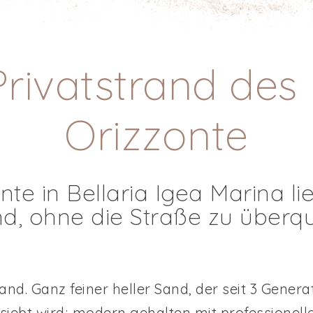
rivatstrand des
Orizzonte
nte in Bellaria Igea Marina li
nd, ohne die Straße zu überq
and. Ganz feiner heller Sand, der seit 3 Gener
ebt wird; modern gehalten mit professionell