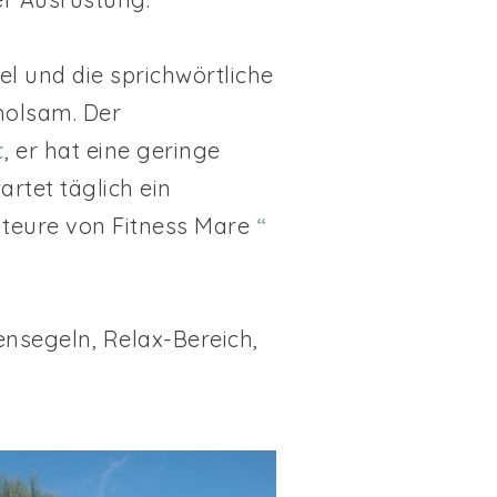
l und die sprichwörtliche
holsam. Der
t
, er hat eine geringe
rtet täglich ein
ateure von Fitness Mare
“
ensegeln, Relax-Bereich,