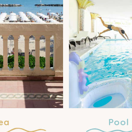
ea
Pool