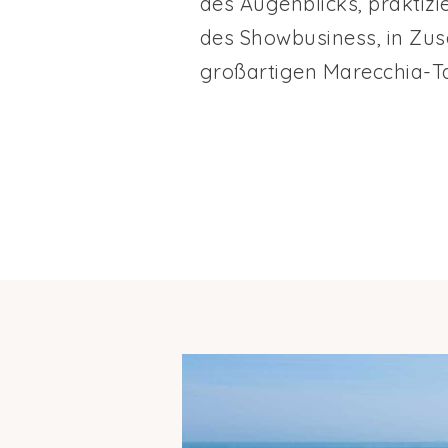
des Augenblicks, praktiz
des Showbusiness, in Z
großartigen Marecchia-Ta