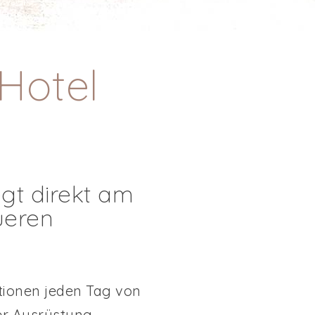
 Hotel
egt direkt am
ueren
ationen jeden Tag von
er Ausrüstung.