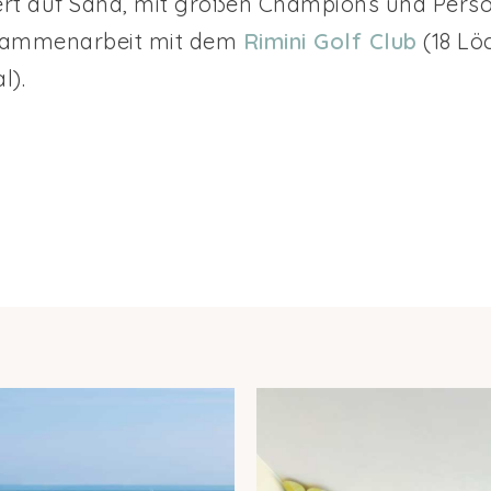
iert auf Sand, mit großen Champions und Persö
usammenarbeit mit dem
Rimini Golf Club
(18 Lö
l).