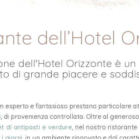
rante dell’Hotel 
one dell'Hotel Orizzonte è un
 di grande piacere e soddi
am esperto e fantasioso prestano particolare att
i
, di provenienza controllata. Oltre al generos
t di antipasti e verdure
, nel nostro ristorant
 i giorni
, in un ambiente rinnovato e dal caratt