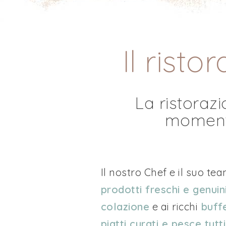
Il risto
La ristorazi
momento
Il nostro Chef e il suo te
prodotti freschi e genuin
colazione
e ai ricchi
buffe
piatti curati e pesce tutti