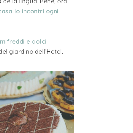
a della lingua. Bene, ora
casa lo incontri ogni
emifreddi e dolci
el giardino dell’Hotel.