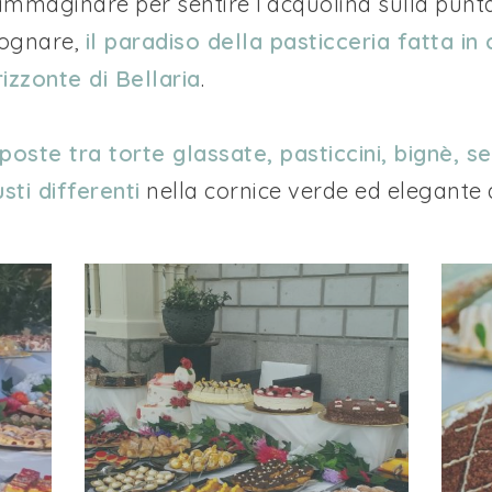
o immaginare per sentire l’acquolina sulla punt
 sognare,
il paradiso della pasticceria fatta in 
izzonte di Bellaria
.
poste tra torte glassate, pasticcini, bignè, s
ti differenti
nella cornice verde ed elegante d