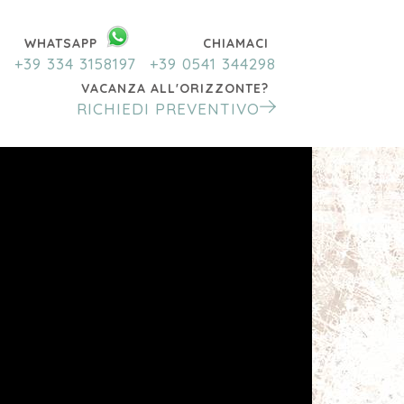
WHATSAPP
CHIAMACI
+39 334 3158197
+39 0541 344298
VACANZA ALL'ORIZZONTE?
RICHIEDI PREVENTIVO