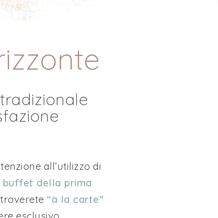
Orizzonte
 tradizionale
sfazione
enzione all’utilizzo di
o
buffet della prima
e troverete
“à la carte”
ere esclusivo.